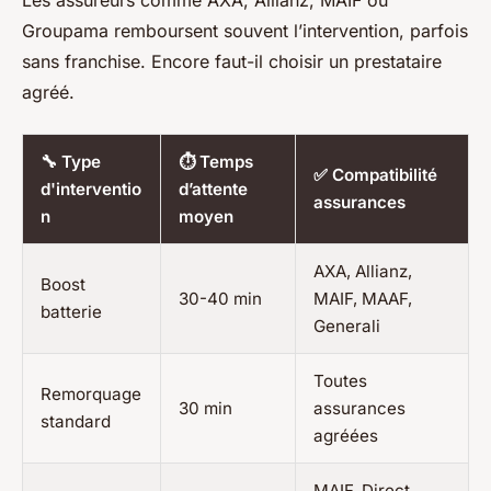
Les assureurs comme AXA, Allianz, MAIF ou
Groupama remboursent souvent l’intervention, parfois
sans franchise. Encore faut-il choisir un prestataire
agréé.
🔧 Type
⏱️ Temps
✅ Compatibilité
d'interventio
d’attente
assurances
n
moyen
AXA, Allianz,
Boost
30-40 min
MAIF, MAAF,
batterie
Generali
Toutes
Remorquage
30 min
assurances
standard
agréées
MAIF, Direct