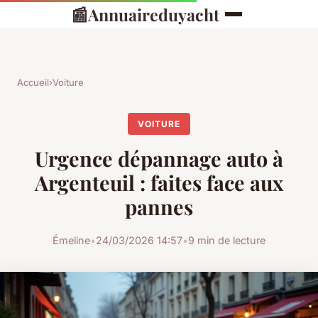
📰
Annuaireduyacht
Accueil
›
Voiture
VOITURE
Urgence dépannage auto à
Argenteuil : faites face aux
pannes
Émeline
•
24/03/2026 14:57
•
9 min de lecture