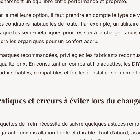
echerchent un équilibre entre performance et propreté.
r la meilleure option, il faut prendre en compte le type de vé
es conditions habituelles de route. Par exemple, un utilitaire
quettes semi-métalliques pour résister à la charge, tandis 
giera les organiques pour un confort accru.
marques recommandées, privilégiez les fabricants reconnu
ualité-prix. En consultant un comparatif plaquettes, les DI
roduits fiables, compatibles et faciles à installer soi-même t
atiques et erreurs à éviter lors du chan
quettes de frein nécessite de suivre quelques astuces rem
garantir une installation fiable et durable. Tout d’abord, as