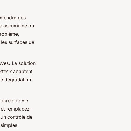
entendre des
re accumulée ou
problème,
 les surfaces de
uves. La solution
ttes s’adaptent
de dégradation
 durée de vie
m et remplacez-
 un contrôle de
 simples