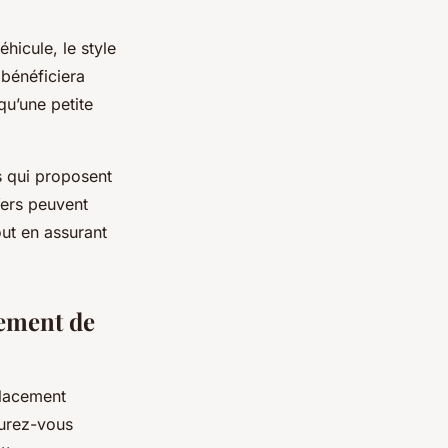
hicule, le style
 bénéficiera
qu’une petite
s qui proposent
Yers peuvent
out en assurant
gement de
placement
surez-vous