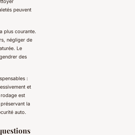
ttoyer
aletés peuvent
a plus courante.
rs, négliger de
aturée. Le
ngendrer des
ispensables :
cessivement et
 rodage est
 préservant la
curité auto.
questions