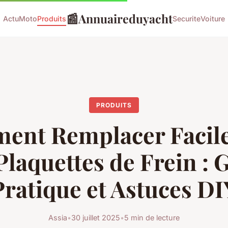
📰
Annuaireduyacht
Actu
Moto
Produits
Securite
Voiture
PRODUITS
ent Remplacer Facil
Plaquettes de Frein : 
Pratique et Astuces DI
Assia
•
30 juillet 2025
•
5 min de lecture