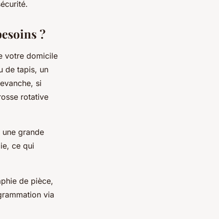
écurité.
besoins ?
e votre domicile
 de tapis, un
revanche, si
osse rotative
ez une grande
ie, ce qui
aphie de pièce,
ogrammation via