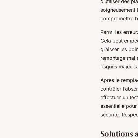
d’utiliser des p
soigneusement l
compromettre l’e
Parmi les erreur
Cela peut empêch
graisser les po
remontage mal r
risques majeurs
Après le rempla
contrôler l’abse
effectuer un tes
essentielle pour
sécurité. Respec
Solutions 