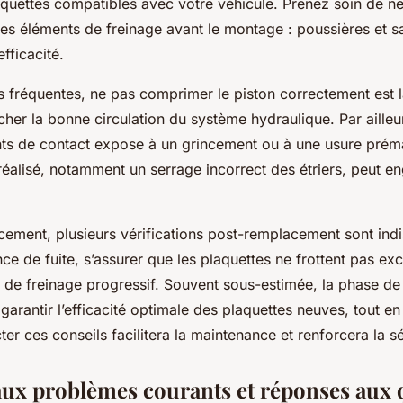
laquettes compatibles avec votre véhicule. Prenez soin de ne
es éléments de freinage avant le montage : poussières et s
fficacité.
s fréquentes, ne pas comprimer le piston correctement est l
er la bonne circulation du système hydraulique. Par ailleu
ints de contact expose à un grincement ou à une usure prém
éalisé, notamment un serrage incorrect des étriers, peut e
.
cement, plusieurs vérifications post-remplacement sont ind
nce de fuite, s’assurer que les plaquettes ne frottent pas ex
t de freinage progressif. Souvent sous-estimée, la phase de
 garantir l’efficacité optimale des plaquettes neuves, tout en
ter ces conseils facilitera la maintenance et renforcera la sé
aux problèmes courants et réponses aux 