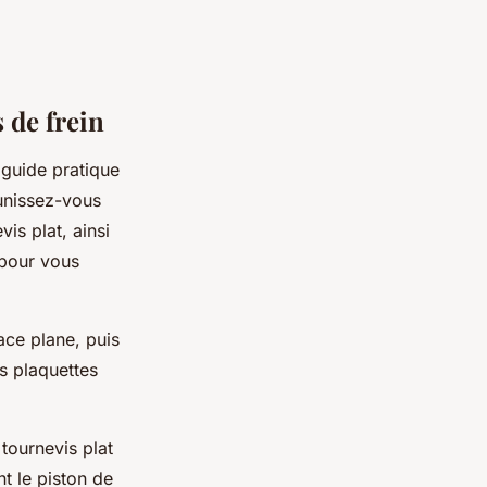
 de frein
guide pratique
unissez-vous
is plat, ainsi
 pour vous
face plane, puis
es plaquettes
tournevis plat
nt le piston de